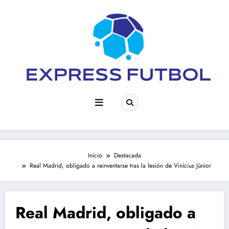
Saltar
al
contenido
Inicio
Destacada
Real Madrid, obligado a reinventarse tras la lesión de Vinícius Júnior
Real Madrid, obligado a