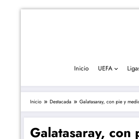
Saltar
al
contenido
Inicio
UEFA
Liga
Inicio
Destacada
Galatasaray, con pie y medi
Galatasaray, con 