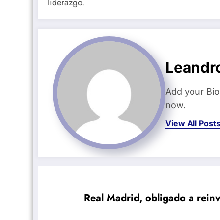
liderazgo.
Leandr
Add your Bio
now.
View All Post
Real Madrid, obligado a reinve