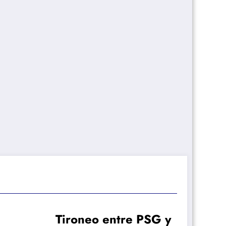
Tironeo entre PSG y
El nuev