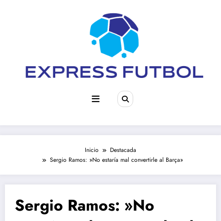
Saltar
al
contenido
Inicio
Destacada
Sergio Ramos: »No estaría mal convertirle al Barça»
Sergio Ramos: »No