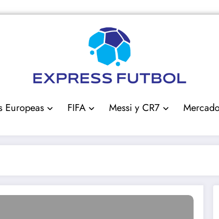
s Europeas
FIFA
Messi y CR7
Mercad