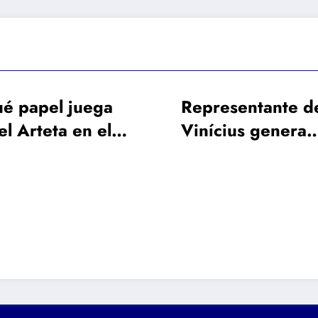
Representante de
¿Qué c
Vinícius genera
el Manc
mayores rumores
Real M
con su viaje a
dejar s
Londres: »Allá
vamos»