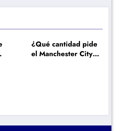
antidad pide
hester City al
adrid para
alir a Rodri?
La exigencia del
Barcelona a Julián
Álvarez para subir
su oferta al Atlético
de Madrid