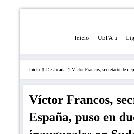
Saltar
al
contenido
Inicio
UEFA
Li
Inicio
Destacada
Víctor Francos, secretario de de
Víctor Francos, sec
España, puso en du