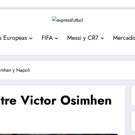
s Europeas
FIFA
Messi y CR7
Mercad
imhen y Napoli
tre Victor Osimhen