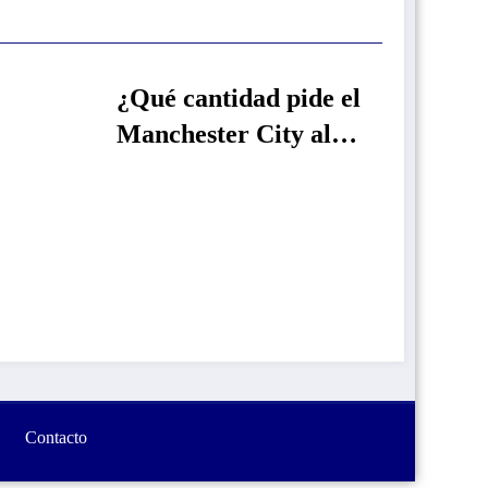
ué cantidad pide el
nchester City al
al Madrid para
jar salir a Rodri?
La exigencia del
Barcelona a Juli
Álvarez para sub
oferta al Atlético
Madrid
Contacto