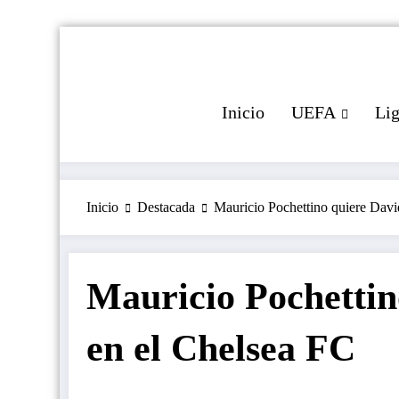
Saltar
al
contenido
Inicio
UEFA
Li
Inicio
Destacada
Mauricio Pochettino quiere Dav
Mauricio Pochettin
en el Chelsea FC