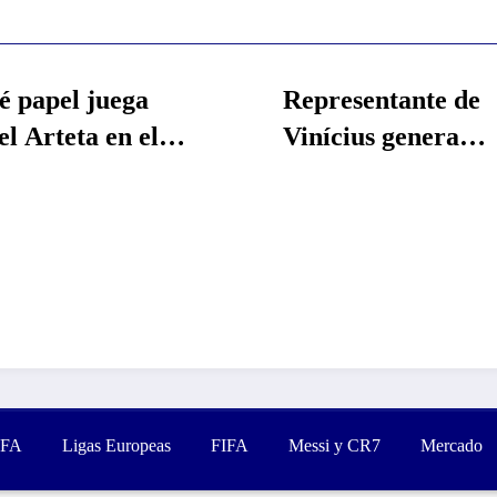
Representante de
¿Q
l
Vinícius genera
Ma
al por
mayores rumores con
Re
su viaje a Londres:
de
»Allá vamos»
FA
Ligas Europeas
FIFA
Messi y CR7
Mercado