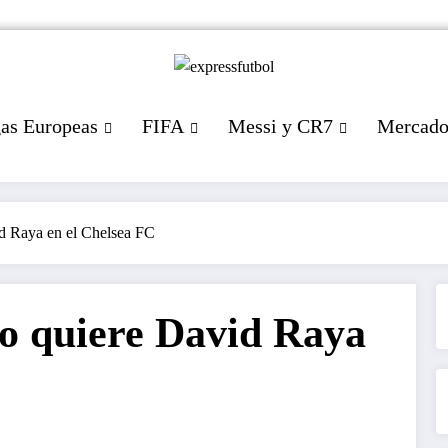
gas Europeas
FIFA
Messi y CR7
Mercad
id Raya en el Chelsea FC
o quiere David Raya