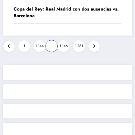
Copa del Rey: Real Madrid con dos ausencias vs.
Barcelona
Paginación
…
…
1
1.144
1.145
1.146
1.161
de
entradas