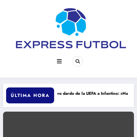
Saltar
al
contenido
antino
Nuevo dardo de la UEFA a Infantino: »Ha fallado en cumplirla
ÚLTIMA HORA