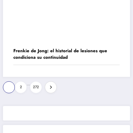
Frenkie de Jong: el historial de lesiones que
condiciona su continuidad
Paginación
…
1
2
272
de
entradas