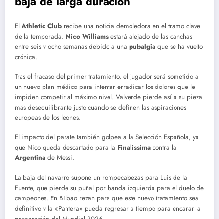
baja de larga duración
El
Athletic Club
recibe una noticia demoledora en el tramo clave
de la temporada.
Nico Williams
estará alejado de las canchas
entre seis y ocho semanas debido a una
pubalgia
que se ha vuelto
crónica.
Tras el fracaso del primer tratamiento, el jugador será sometido a
un nuevo plan médico para intentar erradicar los dolores que le
impiden competir al máximo nivel. Valverde pierde así a su pieza
más desequilibrante justo cuando se definen las aspiraciones
europeas de los leones.
El impacto del parate también golpea a la Selección Española, ya
que Nico queda descartado para la
Finalissima
contra la
Argentina
de Messi.
La baja del navarro supone un rompecabezas para Luis de la
Fuente, que pierde su puñal por banda izquierda para el duelo de
campeones. En Bilbao rezan para que este nuevo tratamiento sea
definitivo y la «Pantera» pueda regresar a tiempo para encarar la
preparación del Mundial 2026.